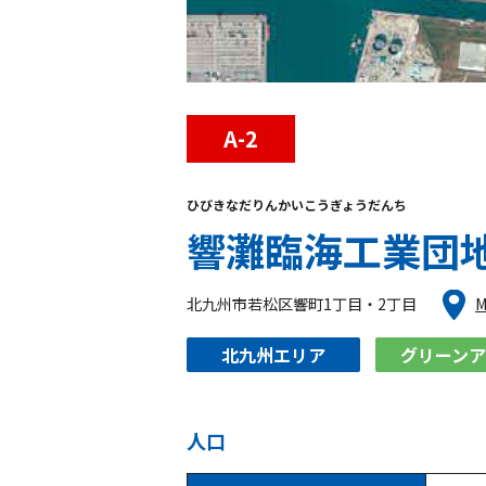
A-2
ひびきなだりんかいこうぎょうだんち
響灘臨海工業団
北九州市若松区響町1丁目・2丁目
M
北九州エリア
グリーン
人口