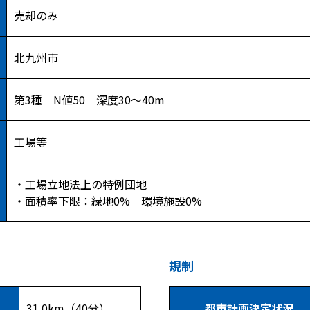
売却のみ
北九州市
第3種 N値50 深度30～40m
工場等
・工場立地法上の特例団地
・面積率下限：緑地0% 環境施設0%
規制
31.0km（40分）
都市計画決定状況