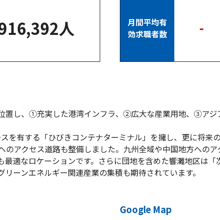
月間平均有
916,392人
-
効求職者数
位置し、①充実した港湾インフラ、②広大な産業用地、③アジ
バースを有する「ひびきコンテナターミナル」を擁し、更に将来
へのアクセス道路も整備しました。九州全域や中国地方へのア
も最適なロケーションです。さらに団地を含めた響灘地区は「
グリーンエネルギー関連産業の集積も期待されています。
Google Map