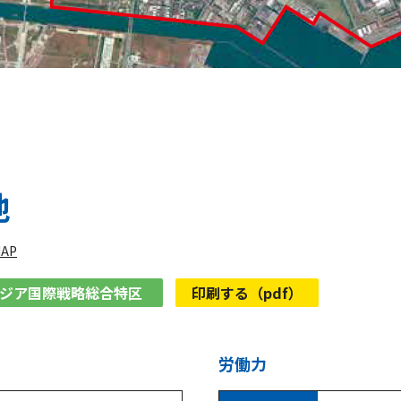
地
AP
アジア国際戦略総合特区
印刷する（pdf）
労働力