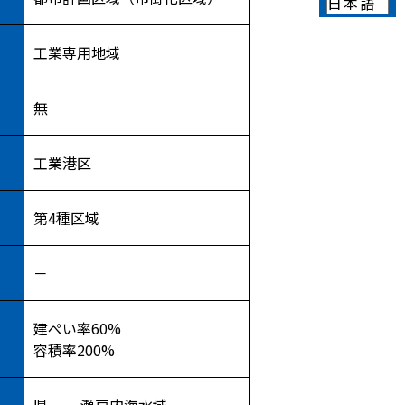
工業専用地域
無
）
工業港区
第4種区域
－
建ぺい率60%
容積率200%