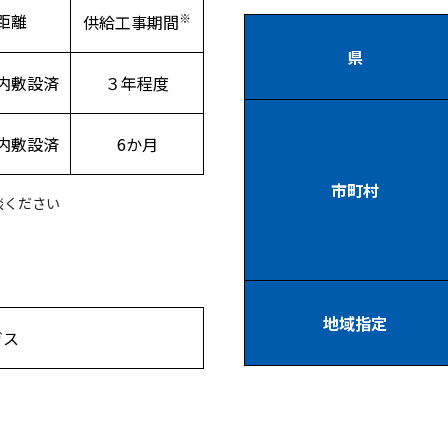
距離
※
供給工事期間
県
内敷設済
３年程度
内敷設済
6か月
市町村
談ください
地域指定
ガス