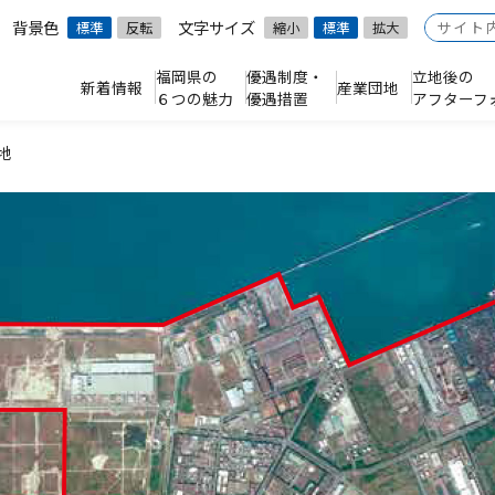
背景色
文字サイズ
標準
反転
縮小
標準
拡大
福岡県の
優遇制度・
立地後の
新着情報
産業団地
６つの魅力
優遇措置
アフターフ
地