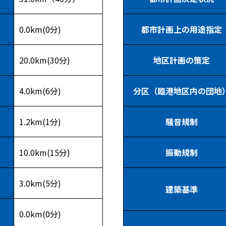
0.0km(0分)
都市計画上の用途指定
20.0km(30分)
地区計画の策定
4.0km(6分)
分区（臨港地区内の団地
1.2km(1分)
騒音規制
10.0km(15分)
振動規制
3.0km(5分)
建築基準
0.0km(0分)