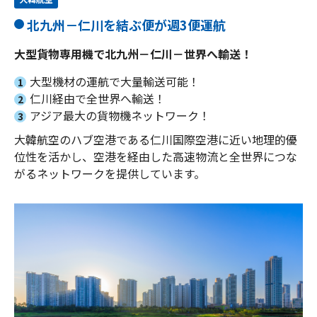
北九州－仁川を結ぶ便が週3便運航
大型貨物専用機で北九州－仁川－世界へ輸送！
大型機材の運航で大量輸送可能！
1
仁川経由で全世界へ輸送！
2
アジア最大の貨物機ネットワーク！
3
大韓航空のハブ空港である仁川国際空港に近い地理的優
位性を活かし、空港を経由した高速物流と全世界につな
がるネットワークを提供しています。