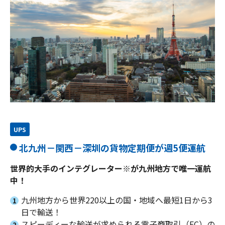
UPS
北九州－関西－深圳の貨物定期便が週5便運航
世界的大手のインテグレーター※が九州地方で唯一運航
中！
九州地方から世界220以上の国・地域へ最短1日から3
1
日で輸送！
スピーディーな輸送が求められる電子商取引（EC）の
2