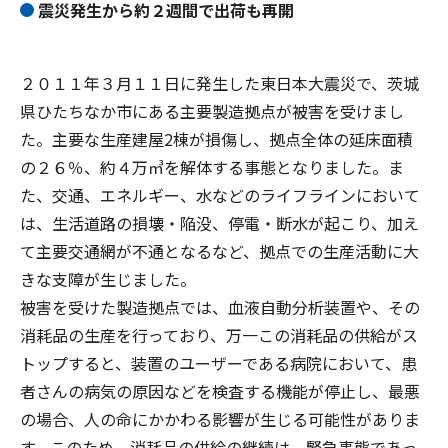
震災発生から約２週間で出荷も再開
２０１１年３月１１日に発生した東日本大震災で、茨城
県ひたちなか市にある主要製造拠点が被害を受けまし
た。主要な生産建屋2棟が損傷し、拠点全体の延床面積
の２６％、約４万㎥を解体する事態となりました。ま
た、交通、エネルギー、水などのライフラインにおいて
は、生活道路の損壊・陥没、停電・断水が起こり、加え
て主要交通網が不通となるなど、拠点での生産活動に大
きな支障が生じました。
被害を受けた製造拠点では、血液自動分析装置や、その
消耗品の生産を行っており、万一この消耗品の供給がス
トップすると、装置のユーザーである病院において、患
者さんの病気の原因などを検査する機能が停止し、最悪
の場合、人の命にかかわる影響が生じる可能性がありま
す。このため、消耗品の供給の継続は、緊急事態であっ