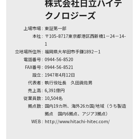
株式会社日立ハイテ
クノロジーズ
上場市場 :
東証第一部
本社 :
〒105-8717東京都港区西新橋1－24－14-
1
立地場所住所 :
福岡県大牟田市手鎌1892－1
電話番号 :
0944-56-8520
FAX番号 :
0944-56-8521
設立 :
1947年4月12日
代表者 :
執行役社長 久田眞佐男
売上高 :
6,391億円
従業員数 :
10,504名
拠点数 :
国内19カ所、海外26カ国/地域（うち製造
拠点 国内6拠点、アジア3拠点）
WEB :
http://www.hitachi-hitec.com/