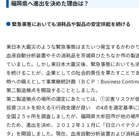
福岡県へ進出を決めた理由は？
緊急事態においても消耗品や製品の安定供給を続ける
東日本大震災のような緊急事態はまたいつ発生するかわか
血液自動分析装置やその消耗品を茨城県ひたちなか市の製造
ていました。しかし東日本大震災後、緊急事態においても
を続けることが、企業としての社会的責任を果たすことで
時への備えとして事業継続計画（ＢＣＰ：Business Continu
第二製造拠点を開設することとしました。
第二製造拠点の場所の選定にあたっては、①災害リスクが
投資コストを抑える④行政支援が良い の4点を選定基準に
全国２５ヶ所を調査しましたが、福岡県大牟田市が他の場
たため、進出を決め、２０１２年１１月に「日立ハイテク
タ」を開設しました。現在、血液自動分析装置および消耗