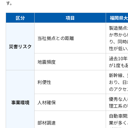
す。
区分
項目
福岡県大
製造拠点
か市から約
当社拠点との距離
り、同時
災害リスク
性が低い
過去10
地震頻度
が1度も
新幹線、
利便性
おり、日
のアクセ
優秀な人
事業環境
人材確保
理工系の
自動車関
部材調達
業が多く